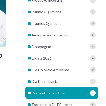
Producao Industrial
2
Insumos Quimicos
4
Insumos Quimicos
9
Anodizacao Cromacao
5
Decapagem
6
o
Ebrats 2026
4
Dia Do Meio Ambiente
2
:
Dia Da Industria
2
Rastreabilidade Coa
4
Tratamento De Efluentes
4