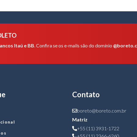
OLETO
ancos Itaú e BB
. Confira se os e-mails são do domínio
@boreto.
ue
Contato
boreto@boreto.com.br
Matriz
ucional
+55 (11) 3931-1722
tos
+55 (11) 2366-6260