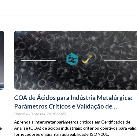
COA de Ácidos para Indústria Metalúrgica:
Parâmetros Críticos e Validação de
Fornecedores
Boreto & Cardoso
•
28/10/2025
Aprenda a interpretar parâmetros críticos em Certificados de
e
Análise (COA) de ácidos industriais: critérios objetivos para valid
fornecedores e garantir rastreabilidade ISO 9001.