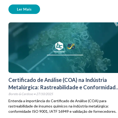
Ler Mais
Certificado de Análise (COA) na Indústria
Metalúrgica: Rastreabilidade e Conformidad
ISO 9001
Boreto & Cardoso
•
27/10/2025
Entenda a importância do Certificado de Análise (COA) para
rastreabilidade de insumos químicos na indústria metalúrgica:
conformidade ISO 9001, IATF 16949 e validação de fornecedores.