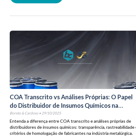
COA Transcrito vs Análises Próprias: O Papel
do Distribuidor de Insumos Químicos na
Rastreabilidade Metalúrgica
Boreto & Cardoso
•
29/10/2025
Entenda a diferença entre COA transcrito e análises próprias de
distribuidores de insumos químicos: transparência, rastreabilidade 
critérios de homologação de fabricantes na indústria metalúrgica.