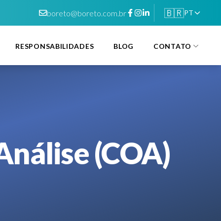
🇧🇷
boreto@boreto.com.br
PT
RESPONSABILIDADES
BLOG
CONTATO
 Análise (COA)