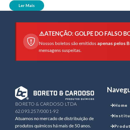
Ler Mais
⚠️
ATENÇÃO: GOLPE DO FALSO B
Nossos boletos são emitidos
apenas pelos B
mensagens suspeitas.
Naveg
BORETO & CARDOSO LTDA
Home
62.093.257/0001-92
Instit
Atuamos no mercado de distribuição de
produtos químicos há mais de 50 anos.
Produ