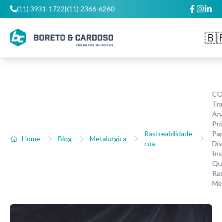
(11) 3931-1722
|
(11) 2366-6260
🇧
C
Tra
Aná
Pró
Rastreabilidade
Pa
Home
Blog
Metalurgica
coa
Dis
In
Qu
Ras
Me