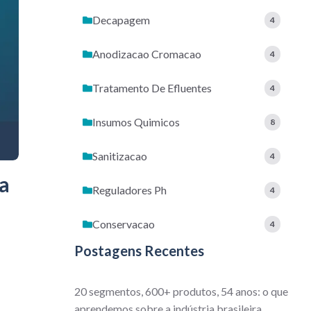
Decapagem
4
Anodizacao Cromacao
4
Tratamento De Efluentes
4
Insumos Quimicos
8
Sanitizacao
4
a
Reguladores Ph
4
Conservacao
4
Postagens Recentes
20 segmentos, 600+ produtos, 54 anos: o que
aprendemos sobre a indústria brasileira