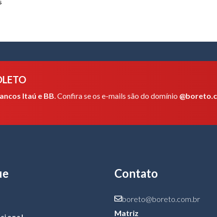
s
OLETO
ancos Itaú e BB
. Confira se os e-mails são do domínio
@boreto.
ue
Contato
boreto@boreto.com.br
Matriz
ucional