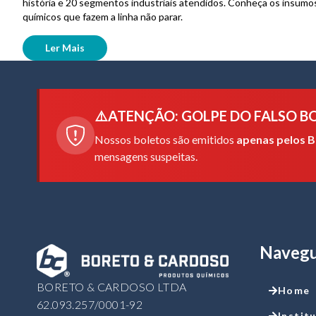
história e 20 segmentos industriais atendidos. Conheça os insumo
químicos que fazem a linha não parar.
Ler Mais
⚠️
ATENÇÃO: GOLPE DO FALSO B
Nossos boletos são emitidos
apenas pelos B
mensagens suspeitas.
Naveg
BORETO & CARDOSO LTDA
Home
62.093.257/0001-92
Instit