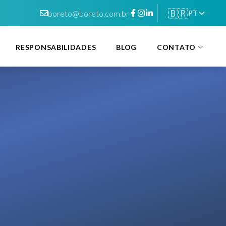
🇧🇷
boreto@boreto.com.br
PT
RESPONSABILIDADES
BLOG
CONTATO