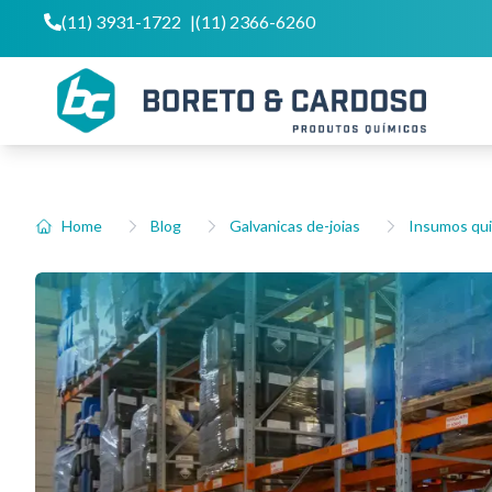
(11) 3931-1722
|
(11) 2366-6260
Home
Blog
Galvanicas de-joias
Insumos qu