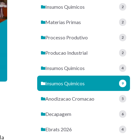
Insumos Quimicos
2
Materias Primas
2
Processo Produtivo
2
Producao Industrial
2
Insumos Quimicos
4
Insumos Quimicos
9
Anodizacao Cromacao
5
Decapagem
6
Ebrats 2026
4
da