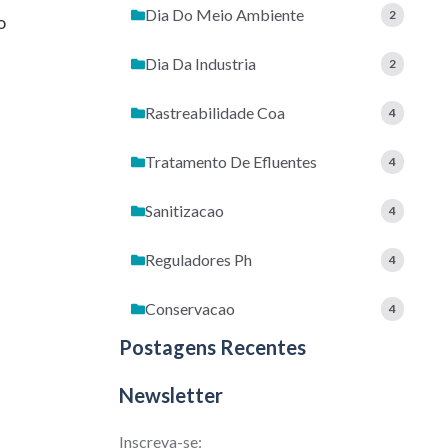
Dia Do Meio Ambiente
2
o
Dia Da Industria
2
Rastreabilidade Coa
4
Tratamento De Efluentes
4
Sanitizacao
4
Reguladores Ph
4
Conservacao
4
Postagens Recentes
Newsletter
Inscreva-se: