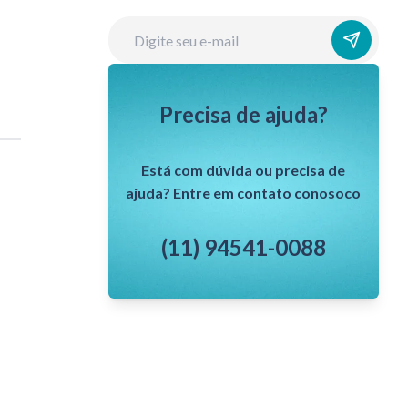
Precisa de ajuda?
Está com dúvida ou precisa de
ajuda? Entre em contato conosoco
(11) 94541-0088