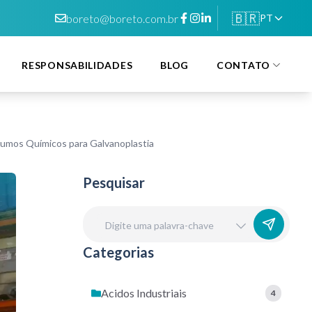
🇧🇷
boreto@boreto.com.br
PT
RESPONSABILIDADES
BLOG
CONTATO
mos Químicos para Galvanoplastia
Pesquisar
Categorias
Acidos Industriais
4