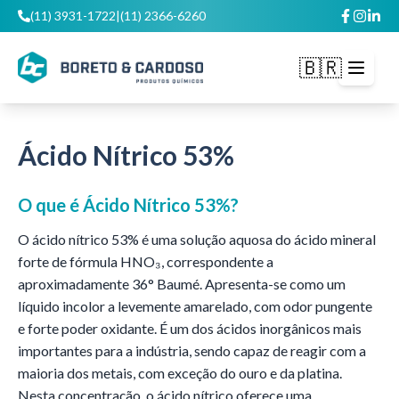
(11) 3931-1722
|
(11) 2366-6260
🇧🇷
Abrir m
Ácido Nítrico 53%
O que é
Ácido Nítrico 53%
?
O ácido nítrico 53% é uma solução aquosa do ácido mineral
forte de fórmula HNO₃, correspondente a
aproximadamente 36° Baumé. Apresenta-se como um
líquido incolor a levemente amarelado, com odor pungente
e forte poder oxidante. É um dos ácidos inorgânicos mais
importantes para a indústria, sendo capaz de reagir com a
maioria dos metais, com exceção do ouro e da platina.
Nesta concentração, o ácido nítrico oferece uma