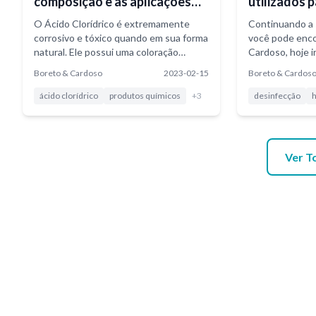
composição e as aplicações
utilizados 
do Ácido Clorídrico
desinfecçã
O Ácido Clorídrico é extremamente
Continuando a 
corrosivo e tóxico quando em sua forma
você pode enco
natural. Ele possui uma coloração
Cardoso, hoje i
amarela...
produtos muito 
Boreto & Cardoso
2023-02-15
Boreto & Cardos
desinfecção...
ácido clorídrico
produtos químicos
+
3
desinfecção
h
Ver T