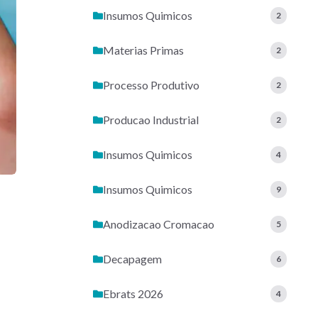
Insumos Quimicos
2
Materias Primas
2
Processo Produtivo
2
Producao Industrial
2
Insumos Quimicos
4
Insumos Quimicos
9
Anodizacao Cromacao
5
Decapagem
6
Ebrats 2026
4