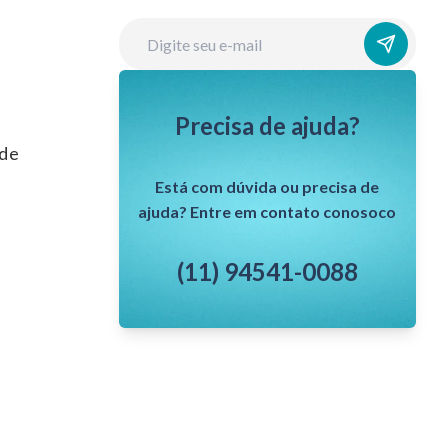
Precisa de ajuda?
 de
Está com dúvida ou precisa de
ajuda? Entre em contato conosoco
(11) 94541-0088