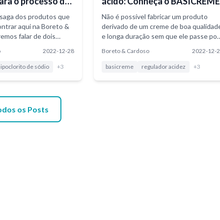
para o processo de
ácido: Conheça o BASICREM
o
saga dos produtos que
Não é possível fabricar um produto
ntrar aqui na Boreto &
derivado de um creme de boa qualidad
remos falar de dois
e longa duração sem que ele passe por
utilizados para a
um processo rigoroso...
o
2022-12-28
Boreto & Cardoso
2022-12-
ipoclorito de sódio
+
3
basicreme
regulador acidez
+
3
odos os Posts