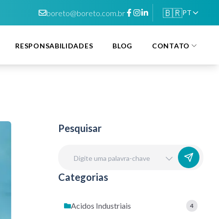
🇧🇷
boreto@boreto.com.br
PT
RESPONSABILIDADES
BLOG
CONTATO
Pesquisar
Categorias
Acidos Industriais
4