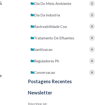
 &
Dia Do Meio Ambiente
2
Dia Da Industria
2
Rastreabilidade Coa
4
Tratamento De Efluentes
4
Sanitizacao
4
Reguladores Ph
4
Conservacao
4
 e
Postagens Recentes
Newsletter
Inscreva-se: