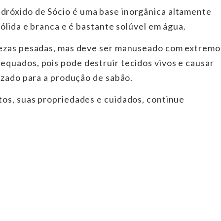
róxido de Sócio é uma base inorgânica altamente
ólida e branca e é bastante solúvel em água.
pezas pesadas, mas deve ser manuseado com extremo
quados, pois pode destruir tecidos vivos e causar
izado para a produção de sabão.
os, suas propriedades e cuidados, continue
os Químicos
odutos Químicos
o Produtos Químicos
 Cardoso Produtos Químicos