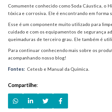
Comumente conhecido como Soda Cáustica, o Hid
tóxica e corrosiva. Ele é encontrando em forma s
Esse é um componente muito utilizado para lim
cuidado e com os equipamentos de segurança ade
queimaduras de terceiro grau. Ele também é util
Para continuar conhecendo mais sobre os produt
acompanhando nosso blog!
Fontes:
Cetesb e Manual da Química.
Compartilhe:
WhatsApp Boreto & Cardoso Produt
LinkedIn Boreto & Cardoso Pr
Twitter Boreto & Cardos
Facebook Boreto &