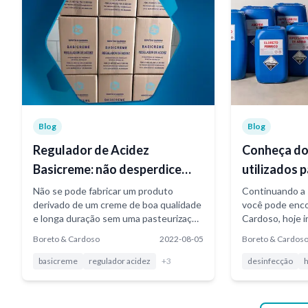
Blog
Blog
Regulador de Acidez
Conheça do
Basicreme: não desperdice
utilizados 
mais seu creme ácido!
desinfecçã
Não se pode fabricar um produto
Continuando a 
derivado de um creme de boa qualidade
você pode enco
e longa duração sem uma pasteurização
Cardoso, hoje i
rigorosa e uma fermentação normal
produtos muito 
Boreto & Cardoso
2022-08-05
Boreto & Cardos
antecedentes. Entretanto muitas
desinfecção...
vezes o creme chega na fábrica com
basicreme
regulador acidez
+
3
desinfecção
h
acidez elevada tornando impraticável os
processos primários de pasteurização e
fermentação...