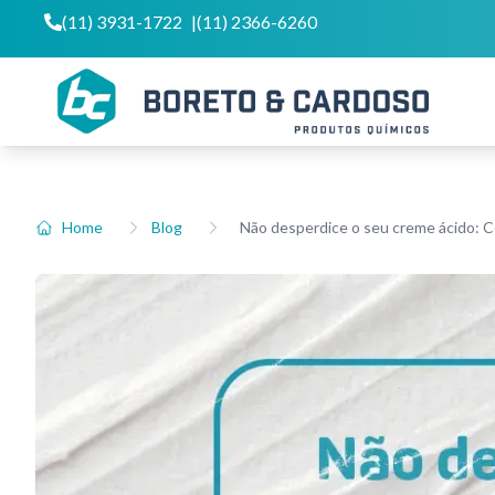
(11) 3931-1722
|
(11) 2366-6260
Home
Blog
Não desperdice o seu creme ácido: