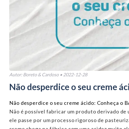
Autor:
Boreto & Cardoso
•
2022-12-28
Não desperdice o seu creme á
Não desperdice o seu creme ácido: Conheça o
Não é possível fabricar um produto derivado de
ele passe por um processo rigoroso de pasteuri
creme chega na fábrica com uma acidez muito ele