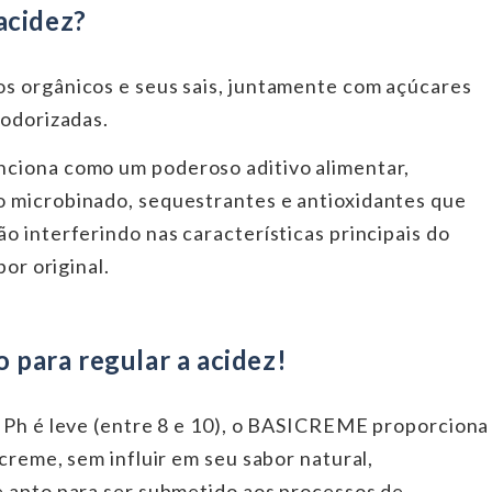
acidez?
s orgânicos e seus sais, juntamente com açúcares
sodorizadas.
nciona como um poderoso aditivo alimentar,
 microbinado, sequestrantes e antioxidantes que
o interferindo nas características principais do
or original.
para regular a acidez!
e Ph é leve (entre 8 e 10), o BASICREME proporciona
creme, sem influir em seu sabor natural,
e apto para ser submetido aos processos de