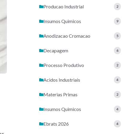
Producao Industrial
2
Insumos Quimicos
9
Anodizacao Cromacao
5
Decapagem
6
Processo Produtivo
2
Acidos Industriais
4
Materias Primas
2
Insumos Quimicos
4
Ebrats 2026
4
os