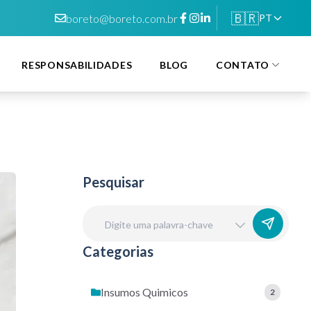
🇧🇷
boreto@boreto.com.br
PT
RESPONSABILIDADES
BLOG
CONTATO
Pesquisar
Categorias
Insumos Quimicos
2