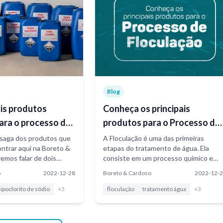
Blog
is produtos
Conheça os principais
para o processo de
produtos para o Processo de
o
Floculação
saga dos produtos que
A Floculação é uma das primeiras
ntrar aqui na Boreto &
etapas do tratamento de água. Ela
remos falar de dois
consiste em um processo químico e
utilizados para a
físico, onde pequenas partículas são
o
2022-12-28
Boreto & Cardoso
2022-12-
agregadas...
ipoclorito de sódio
+
3
floculação
tratamento água
+
3