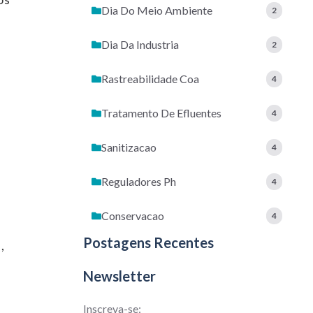
Dia Do Meio Ambiente
2
Dia Da Industria
2
Rastreabilidade Coa
4
Tratamento De Efluentes
4
Sanitizacao
4
Reguladores Ph
4
Conservacao
4
Postagens Recentes
,
Newsletter
Inscreva-se: