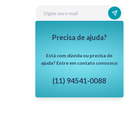
Precisa de ajuda?
Está com dúvida ou precisa de
ajuda? Entre em contato conosoco
(11) 94541-0088