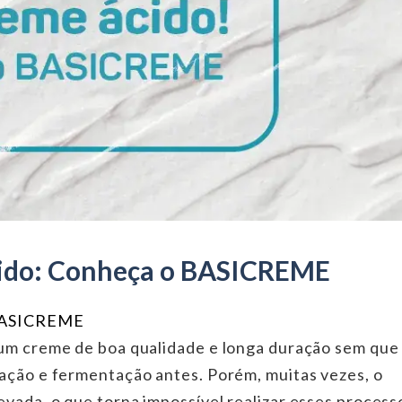
cido: Conheça o BASICREME
 BASICREME
 um creme de boa qualidade e longa duração sem que
zação e fermentação antes. Porém, muitas vezes, o
vada, o que torna impossível realizar esses process