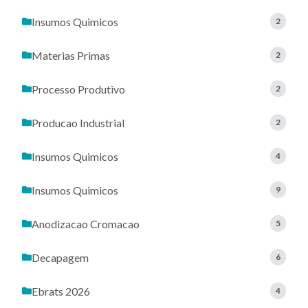
Insumos Quimicos
2
Materias Primas
2
Processo Produtivo
2
Producao Industrial
2
Insumos Quimicos
4
Insumos Quimicos
9
Anodizacao Cromacao
5
Decapagem
6
Ebrats 2026
4