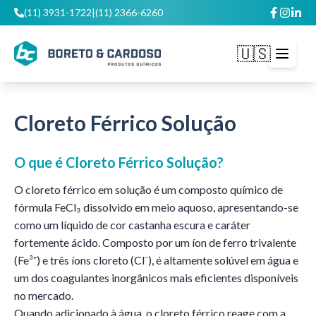
(11) 3931-1722
|
(11) 2366-6260
🇺🇸
Open m
Cloreto Férrico Solução
O que é
Cloreto Férrico Solução
?
O cloreto férrico em solução é um composto químico de
fórmula FeCl₃ dissolvido em meio aquoso, apresentando-se
como um líquido de cor castanha escura e caráter
fortemente ácido. Composto por um íon de ferro trivalente
(Fe³⁺) e três íons cloreto (Cl⁻), é altamente solúvel em água e
um dos coagulantes inorgânicos mais eficientes disponíveis
no mercado.
Quando adicionado à água, o cloreto férrico reage com a