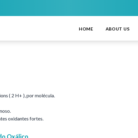
HOME
ABOUT US
ons ( 2 H+ ), por molécula.
noso.
es oxidantes fortes.
do Oxálico