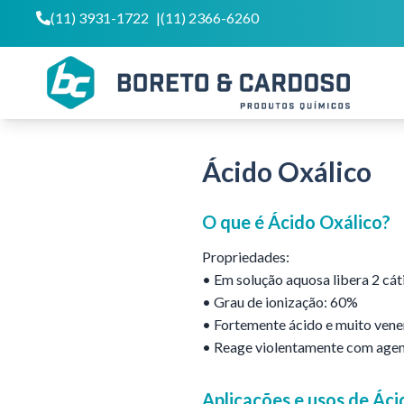
(11) 3931-1722
|
(11) 2366-6260
Ácido Oxálico
O que é
Ácido Oxálico
?
Propriedades:
• Em solução aquosa libera 2 cáti
• Grau de ionização: 60%
• Fortemente ácido e muito vene
• Reage violentamente com agent
Aplicações e usos de
Áci