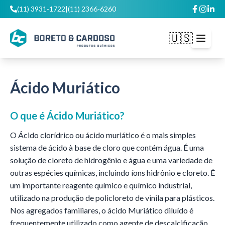
(11) 3931-1722
|
(11) 2366-6260
🇺🇸
Open m
Ácido Muriático
O que é
Ácido Muriático
?
O Ácido clorídrico ou ácido muriático é o mais simples
sistema de ácido à base de cloro que contém água. É uma
solução de cloreto de hidrogênio e água e uma variedade de
outras espécies químicas, incluindo íons hidrônio e cloreto. É
um importante reagente químico e químico industrial,
utilizado na produção de policloreto de vinila para plásticos.
Nos agregados familiares, o ácido Muriático diluído é
frequentemente utilizado como agente de descalcificação.