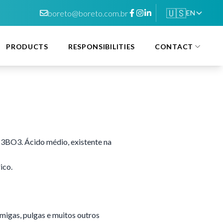
🇺🇸
boreto@boreto.com.br
EN
PRODUCTS
RESPONSIBILITIES
CONTACT
H3BO3. Ácido médio, existente na
ico.
rmigas, pulgas e muitos outros