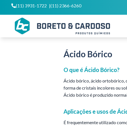
(11) 3931-1722
|
(11) 2366-6260
Ácido Bórico
O que é
Ácido Bórico
?
Ácido bórico, ácido ortobórico,
forma de cristais incolores ou s
Ácido bórico é produzido normal
Aplicações e usos de
Áci
É frequentemente utilizado como 