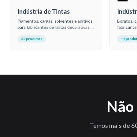
Indústria de Tintas
Indústr
Pigmentos, cargas, solventes e aditivos
Boratos, 
para fabricantes de tintas decorativas,
fabricante
industriais, vernizes e revestimentos
decorativo
32
produtos
11
produ
especiais.
Não 
Temos mais de 60