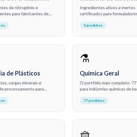
ntes de nitrogênio e
Ingredientes ativos e inertes
entes para fabricantes de
certificados para formuladore
tes NPK, micronutrientes
defensivos agrícolas, insetici
tos
5
produtos
 e corretivos de solo.
domésticos e produtos de con
pragas.
⚗️
ia de Plásticos
Química Geral
ntes, cargas minerais e
O portfólio mais completo: 7
 de processamento para
para indústrias químicas de ba
adores de resinas em
formuladores, distribuidoras e
tos
77
produtos
s, componentes e artefatos
laboratórios de P&D.
🧺