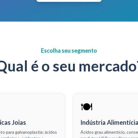
Escolha seu segmento
Qual é o seu mercado
🍽️
icas Joias
Indústria Alimentíci
to para galvanoplastia: ácidos
Ácidos grau alimentício, cons