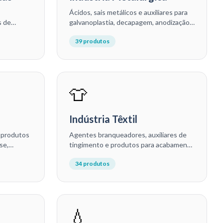
Ácidos, sais metálicos e auxiliares para
s de
galvanoplastia, decapagem, anodização,
das
cromação e tratamentos de superfície
39
produtos
trole de
em geral.
👕
Indústria Têxtil
7 produtos
Agentes branqueadores, auxiliares de
se,
tingimento e produtos para acabamento
têxtil para tecelagens, tinturarias e
34
produtos
beneficiadoras de fibras.
💧