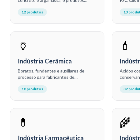
concreto e argamassa, e produtos
P.A., sais
alcalinos para construtoras, pré-
vernizes pa
12
produtos
13
produ
moldados e fabricantes de materiais.
🏺
💄
Indústria Cerâmica
Indúst
Boratos, fundentes e auxiliares de
Ácidos co
processo para fabricantes de
conservan
revestimentos cerâmicos, louças,
cosmético
10
produtos
32
produ
porcelanas e refratários.
higiene pe
💊
🌾
Indústria Farmacêutica
Indústr