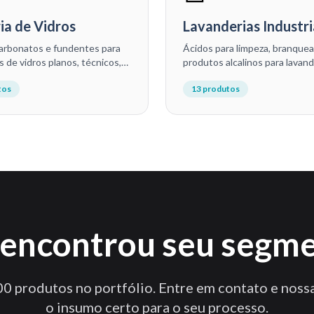
ia de Vidros
Lavanderias Industri
carbonatos e fundentes para
Ácidos para limpeza, branque
s de vidros planos, técnicos,
produtos alcalinos para lavand
s e fibra de vidro.
industriais, hospitalares, de h
tos
13
produtos
prestadores de serviços.
encontrou seu segm
0 produtos no portfólio. Entre em contato e noss
o insumo certo para o seu processo.