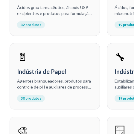
Ácidos grau farmacêutico, álcoois USP,
Ácidos, fo
excipientes e produtos para formulação
micronutri
de medicamentos, cosméticos e
fertilizan
32
produtos
19
produ
produtos de higiene.
quelatados
📄
🔧
Indústria de Papel
Indústr
Agentes branqueadores, produtos para
Estabiliza
controle de pH e auxiliares de processo
auxiliares
para papeleiras, recicladores e
transform
30
produtos
19
produ
fabricantes de embalagens.
embalagen
plásticos.
🎨
🪟