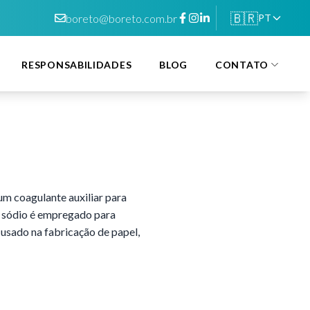
🇧🇷
boreto@boreto.com.br
PT
RESPONSABILIDADES
BLOG
CONTATO
m coagulante auxiliar para
de sódio é empregado para
 usado na fabricação de papel,