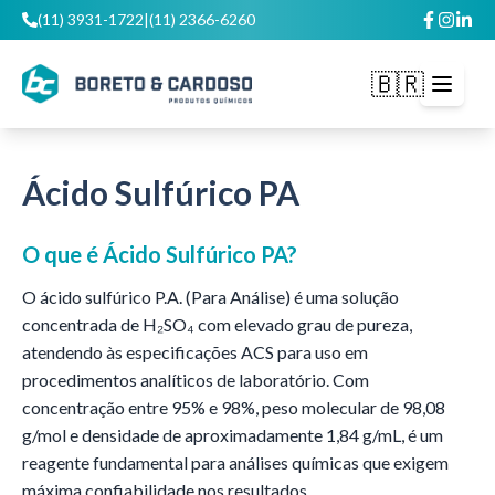
(11) 3931-1722
|
(11) 2366-6260
🇧🇷
Abrir m
Ácido Sulfúrico PA
O que é
Ácido Sulfúrico PA
?
O ácido sulfúrico P.A. (Para Análise) é uma solução
concentrada de H₂SO₄ com elevado grau de pureza,
atendendo às especificações ACS para uso em
procedimentos analíticos de laboratório. Com
concentração entre 95% e 98%, peso molecular de 98,08
g/mol e densidade de aproximadamente 1,84 g/mL, é um
reagente fundamental para análises químicas que exigem
máxima confiabilidade nos resultados.