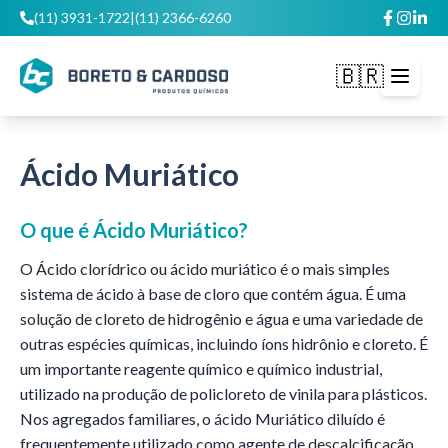
(11) 3931-1722
|
(11) 2366-6260
🇧🇷
Abrir m
Ácido Muriático
O que é
Ácido Muriático
?
O Ácido clorídrico ou ácido muriático é o mais simples
sistema de ácido à base de cloro que contém água. É uma
solução de cloreto de hidrogênio e água e uma variedade de
outras espécies químicas, incluindo íons hidrônio e cloreto. É
um importante reagente químico e químico industrial,
utilizado na produção de policloreto de vinila para plásticos.
Nos agregados familiares, o ácido Muriático diluído é
frequentemente utilizado como agente de descalcificação.