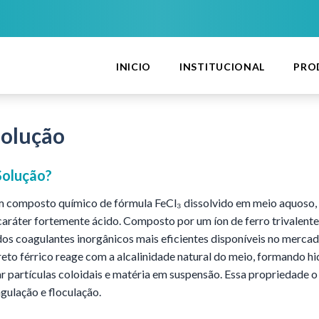
INICIO
INSTITUCIONAL
PRO
Solução
Solução
?
 um composto químico de fórmula FeCl₃ dissolvido em meio aquos
caráter fortemente ácido. Composto por um íon de ferro trivalente (F
os coagulantes inorgânicos mais eficientes disponíveis no mercad
eto férrico reage com a alcalinidade natural do meio, formando hi
r partículas coloidais e matéria em suspensão. Essa propriedade o
gulação e floculação.