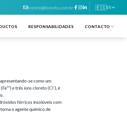
🇪🇸
boreto@boreto.com.br
ES
DUCTOS
RESPONSABILIDADES
CONTACTO
o, apresentando-se como um
e³⁺) e três íons cloreto (Cl⁻), é
o.
dróxidos férricos insolúveis com
 torna o agente químico de