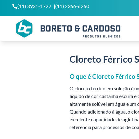
(11) 3931-1722
|
(11) 2366-6260
Cloreto Férrico 
O que é
Cloreto Férrico 
O cloreto férrico em solução é
líquido de cor castanha escura e 
altamente solúvel em água e um d
Quando adicionado à água, o clor
excelente capacidade de aglutina
referência para processos de coa