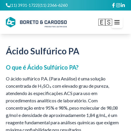
(11) 3931-1722
|
(11) 2366-6260
🇪🇸
Abrir m
Ácido Sulfúrico PA
O que é
Ácido Sulfúrico PA
?
O ácido sulfúrico P.A. (Para Análise) é uma solução
concentrada de H₂SO₄ com elevado grau de pureza,
atendendo às especificações ACS para uso em
procedimentos analíticos de laboratório. Com
concentração entre 95% e 98%, peso molecular de 98,08
g/mol e densidade de aproximadamente 1,84 g/mL, é um
reagente fundamental para análises químicas que exigem
máxima confiabilidade nos resultados.