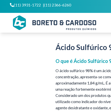
(11) 3931-1722
|
(11) 2366-6260
Ácido Sulfúrico
O que é
Ácido Sulfúrico
O ácido sulfúrico 98% é um ácid
concentração, apresenta-se como
aproximadamente 1,84 g/mL. É al
uma reação fortemente exotérmi
Considerado um dos produtos quí
utilizado como indicador do nív
agente desidratante e oxidante,