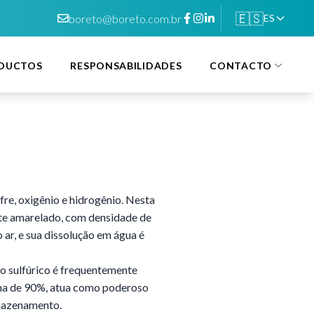
🇪🇸
boreto@boreto.com.br
ES
DUCTOS
RESPONSABILIDADES
CONTACTO
re, oxigênio e hidrogênio. Nesta
nte amarelado, com densidade de
r, e sua dissolução em água é
o sulfúrico é frequentemente
ima de 90%, atua como poderoso
rmazenamento.