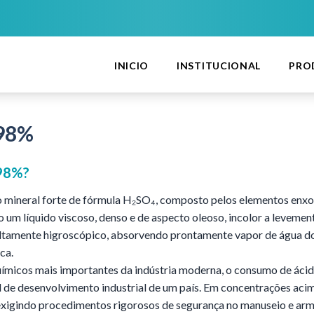
INICIO
INSTITUCIONAL
PRO
 98%
 98%
?
o mineral forte de fórmula H₂SO₄, composto pelos elementos enxof
 um líquido viscoso, denso e de aspecto oleoso, incolor a leveme
tamente higroscópico, absorvendo prontamente vapor de água do a
ca.
micos mais importantes da indústria moderna, o consumo de ácid
el de desenvolvimento industrial de um país. Em concentrações ac
 exigindo procedimentos rigorosos de segurança no manuseio e a