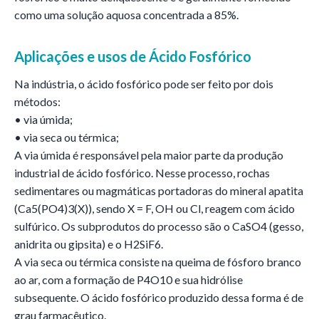
como uma solução aquosa concentrada a 85%.
Aplicações e usos de
Ácido Fosfórico
Na indústria, o ácido fosfórico pode ser feito por dois
métodos:
• via úmida;
• via seca ou térmica;
A via úmida é responsável pela maior parte da produção
industrial de ácido fosfórico. Nesse processo, rochas
sedimentares ou magmáticas portadoras do mineral apatita
(Ca5(PO4)3(X)), sendo X = F, OH ou Cl, reagem com ácido
sulfúrico. Os subprodutos do processo são o CaSO4 (gesso,
anidrita ou gipsita) e o H2SiF6.
A via seca ou térmica consiste na queima de fósforo branco
ao ar, com a formação de P4O10 e sua hidrólise
subsequente. O ácido fosfórico produzido dessa forma é de
grau farmacêutico.