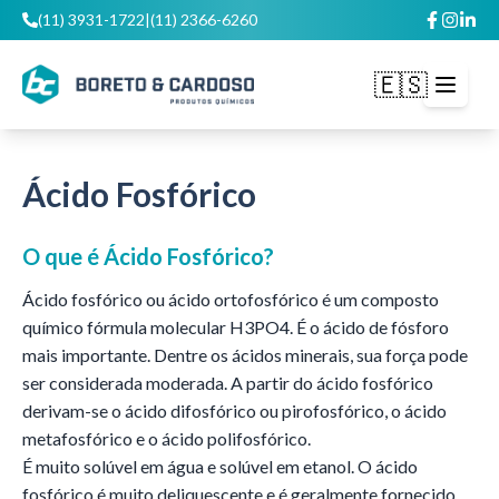
(11) 3931-1722
|
(11) 2366-6260
🇪🇸
Abrir m
Ácido Fosfórico
O que é
Ácido Fosfórico
?
Ácido fosfórico ou ácido ortofosfórico é um composto
químico fórmula molecular H3PO4. É o ácido de fósforo
mais importante. Dentre os ácidos minerais, sua força pode
ser considerada moderada. A partir do ácido fosfórico
derivam-se o ácido difosfórico ou pirofosfórico, o ácido
metafosfórico e o ácido polifosfórico.
É muito solúvel em água e solúvel em etanol. O ácido
fosfórico é muito deliquescente e é geralmente fornecido